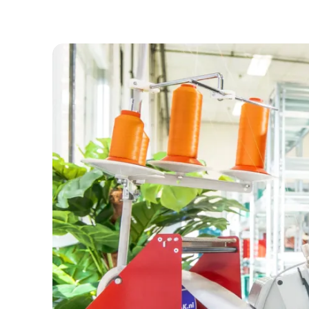
Verwijzers
Behandelcentrum
Vacatures
9
Vertalen
Voorlezen