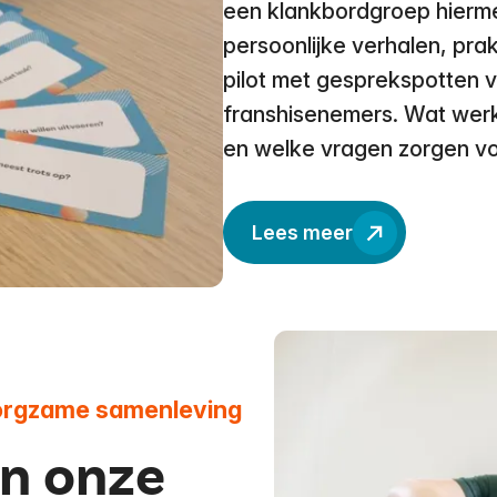
een klankbordgroep hierme
persoonlijke verhalen, pra
pilot met gesprekspotten 
franshisenemers. Wat werk
en welke vragen zorgen vo
Lees meer
orgzame samenleving
n onze