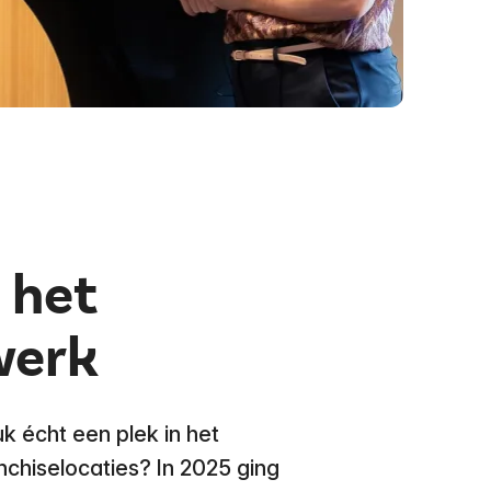
 het
werk
k écht een plek in het
nchiselocaties? In 2025 ging