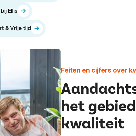
ij Ellis
 & Vrije tijd
Feiten en cijfers over kw
Aandachts
het gebied
kwaliteit