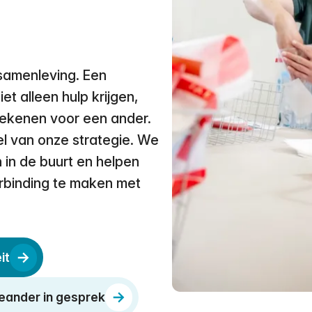
samenleving. Een
t alleen hulp krijgen,
tekenen voor een ander.
el van onze strategie. We
in de buurt en helpen
rbinding te maken met
it
ander in gesprek