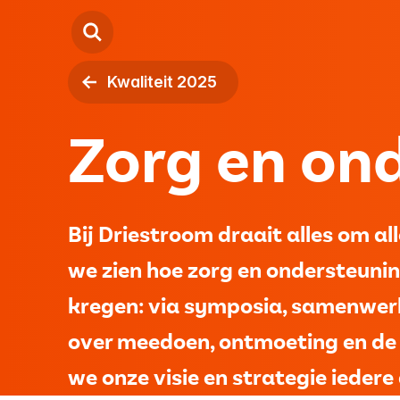
Kwaliteit 2025
Kind
Zorg en ond
Jeugd
Volwassenen
Bij Driestroom draait alles om a
Locaties
we zien hoe zorg en ondersteunin
kregen: via symposia, samenwerk
Over ons
over meedoen, ontmoeting en de
Contact
we onze visie en strategie iedere