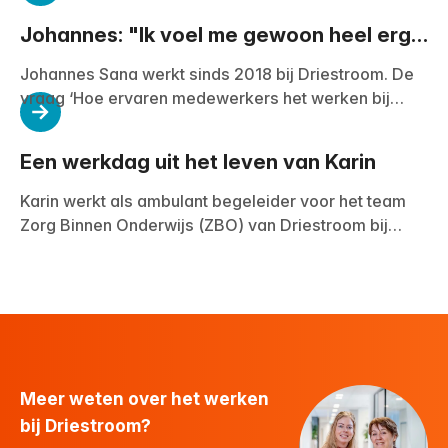
Johannes: "Ik voel me gewoon heel erg
thuis"
Johannes Sana werkt sinds 2018 bij Driestroom. De
vraag ‘Hoe ervaren medewerkers het werken bij
Driestroom?’, kan hij als teamleider als geen ander
beantwoorden.
Een werkdag uit het leven van Karin
Karin werkt als ambulant begeleider voor het team
Zorg Binnen Onderwijs (ZBO) van Driestroom bij
Lichtenbeek, speciaal onderwijs, in Arnhem. Karin:
“Je staat in dit werk een-op-een met een kind. Samen
met de leraren werken we aan hetzelfde doel voor
het kind, dat maakt het werk leuk. Je hoopt dat je de
kinderen vooral sociaal-praktische dingen kunt leren,
zodat ze straks zelfredzamer zijn en later
bijvoorbeeld bij DROOM! kunnen gaan werken.”
Meer weten over het werken
bij Driestroom?