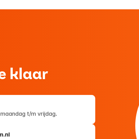
e klaar
 maandag t/m vrijdag.
m.nl