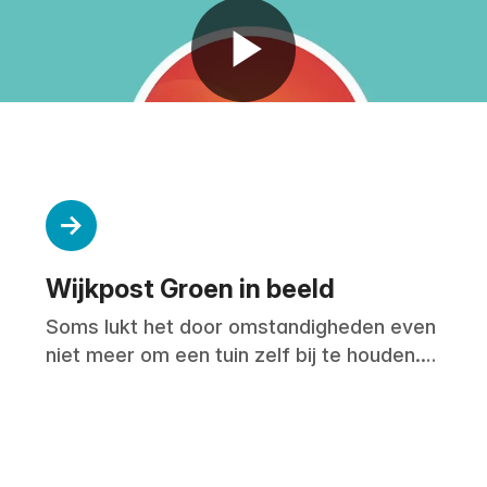
Wijkpost Groen in beeld
Soms lukt het door omstandigheden even
niet meer om een tuin zelf bij te houden.
Daarom helpt Wijkpost Groen
buurtbewoners rondom Boerderij de
Goffert met het opknappen en
onderhouden van hun tuin.