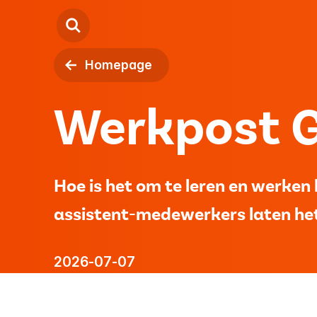
Homepage
Kind
Werkpost G
Jeugd
Volwassenen
Hoe is het om te leren en werke
Locaties
assistent-medewerkers laten het 
Over ons
2026-07-07
Contact