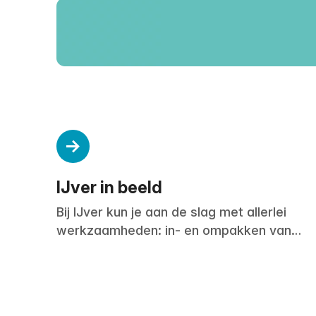
IJver in beeld
Bij IJver kun je aan de slag met allerlei
werkzaamheden: in- en ompakken van
producten, sorteren en schoonmaken van
speelgoed, naai- en lockwerk, en
dienstverlenende taken in en rondom het
gebouw.