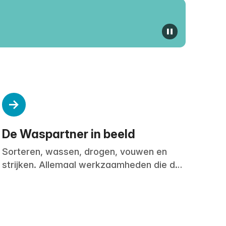
pauzeer vid
De Waspartner in beeld
Sorteren, wassen, drogen, vouwen en
strijken. Allemaal werkzaamheden die de
assistent-medewerkers van De
Waspartner dagelijks doen. Dit doen ze
zowel voor particulieren als voor
bedrijven.