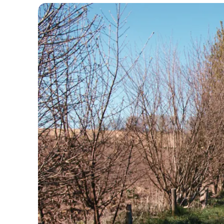
Verwijzers
Behandelcentrum
Vacatures
9
Vertalen
Voorlezen