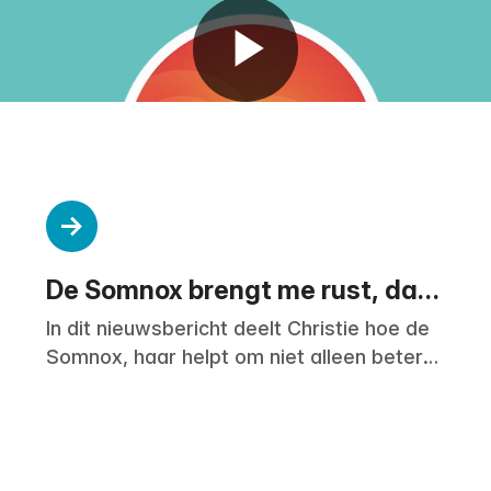
De Somnox brengt me rust, dag
en nacht
In dit nieuwsbericht deelt Christie hoe de
Somnox, haar helpt om niet alleen beter
te slapen, maar ook overdag meer
ontspanning te vinden. Tegenwoordig
wordt er steeds vaker gezocht naar
innovatieve manieren om het Alledaags