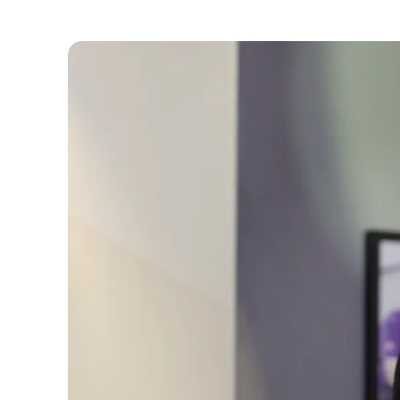
Verwijzers
Behandelcentrum
Vacatures
9
Vertalen
Voorlezen