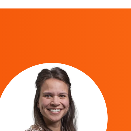
verder voor wat leuke feitjes én een
prijsvraag!