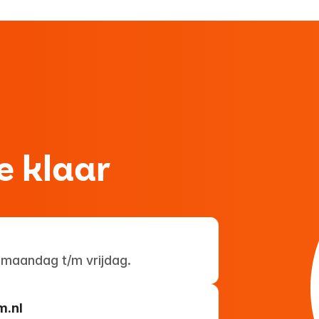
Geluk te verbeteren. Eén van deze
innovaties is de Somnox 'slaaprobot', een
hulpmiddel dat speciaal is ontworpen om
mensen beter te laten slapen. De 26-
jarige Christie, die woont en werkt bij
Driestroom, test de Somnox nu al een
week en is zeer enthousiast over de
resultaten. Ze vertelt haar verhaal en
e klaar
hoopt anderen te inspireren om dit
product ook uit te proberen.
 maandag t/m vrijdag.
m.nl