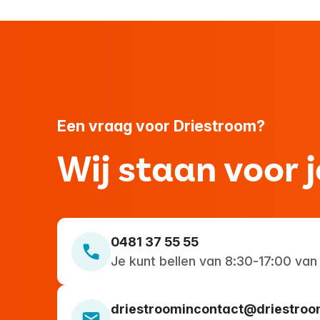
op 28 oktober een
samenwerkingsovereenkomst
ondertekend.
Een vraag voor Driestroom?
Wij staan voor j
0481 37 55 55
Je kunt bellen van 8:30-17:00 van
driestroomincontact@driestroo