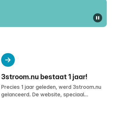
pauzeer vid
3stroom.nu bestaat 1 jaar!
Precies 1 jaar geleden, werd 3stroom.nu
gelanceerd. De website, speciaal
ontwikkeld voor iedereen die wordt
ondersteund door Driestroom, is in 1 jaar
tijd uitgegroeid tot dé plek voor het
verkrijgen van informatie. Lees snel