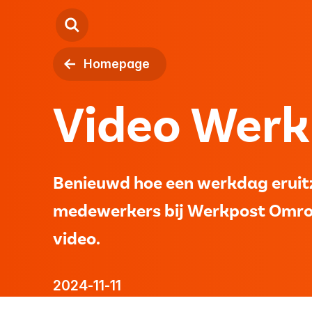
Homepage
Kind
Video Werk
Jeugd
Volwassenen
Benieuwd hoe een werkdag eruitz
Locaties
medewerkers bij Werkpost Omroe
video.
Over ons
Contact
2024-11-11