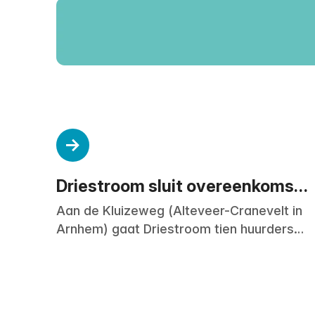
Driestroom sluit overeenkomst
met Volkshuisvesting
Aan de Kluizeweg (Alteveer-Cranevelt in
Arnhem) gaat Driestroom tien huurders
blij maken met een nieuw appartement
van Volkshuisvesting Arnhem.
Woningcorporatie Volkshuisvesting
Arnhem en Driestroom hebben hiervoor