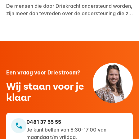
cliëntervaringsonderzoek
De mensen die door Driekracht ondersteund worden,
inspirerende momenten.
zijn meer dan tevreden over de ondersteuning die zij
ontvangen. Dat blijkt uit het recente
cliëntervaringsonderzoek.
Een vraag voor Driestroom?
Wij staan voor je
klaar
0481 37 55 55
Je kunt bellen van 8:30-17:00 van
maandag t/m vrijdag.