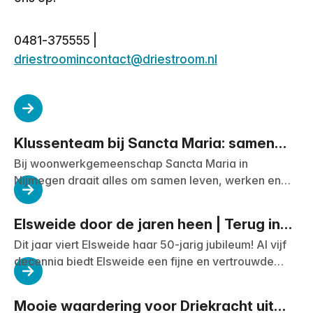
0481-375555 |
driestroomincontact@driestroom.nl
Klussenteam bij Sancta Maria: samen
werken, samen doen
Bij woonwerkgemeenschap Sancta Maria in
Nijmegen draait alles om samen leven, werken en
vieren. Naast meerdere kleinschalige
zorgorganisaties in Villa Madeleine en het atelier van
Elsweide door de jaren heen | Terug in
kunstenaar Andreas Hetfeld – bekend van het
de tijd met Aty en Wil
Dit jaar viert Elsweide haar 50-jarig jubileum! Al vijf
gezicht van Nijmegen – is er sinds kort een nieuw
decennia biedt Elsweide een fijne en vertrouwde
initiatief bij gekomen: het klussenteam Alledaagse
plek voor leren, werken en dagbesteding. Midden in
Dienstverlening.
de wijk Elsweide in Arnhem. Het wordt een feestjaar
Mooie waardering voor Driekracht uit
vol mooie herinneringen, bijzondere verhalen en