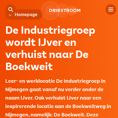
Homepage
De Industriegroep
Kind
wordt IJver en
Jeugd
verhuist naar De
Volwassenen
Boekweit
Locaties
Over ons
Leer- en werklocatie De Industriegroep in
Nijmegen gaat vanaf nu verder onder de
Contact
naam IJver. Ook verhuist IJver naar een
inspirerende locatie aan de Boekweitweg in
Verwijzers
Nijmegen, namelijk: De Boekweit. Deze