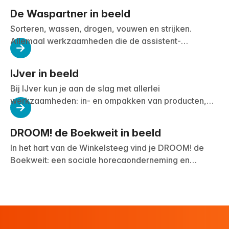
De Waspartner in beeld
Sorteren, wassen, drogen, vouwen en strijken.
Allemaal werkzaamheden die de assistent-
medewerkers van De Waspartner dagelijks doen. Dit
doen ze zowel voor particulieren als voor bedrijven.
IJver in beeld
Bij IJver kun je aan de slag met allerlei
werkzaamheden: in- en ompakken van producten,
sorteren en schoonmaken van speelgoed, naai- en
lockwerk, en dienstverlenende taken in en rondom
DROOM! de Boekweit in beeld
het gebouw.
In het hart van de Winkelsteeg vind je DROOM! de
Boekweit: een sociale horecaonderneming en
ontmoetingsplek waar iedereen welkom is. Een plek
om te ontmoeten, te ontdekken en jezelf te
ontwikkelen.