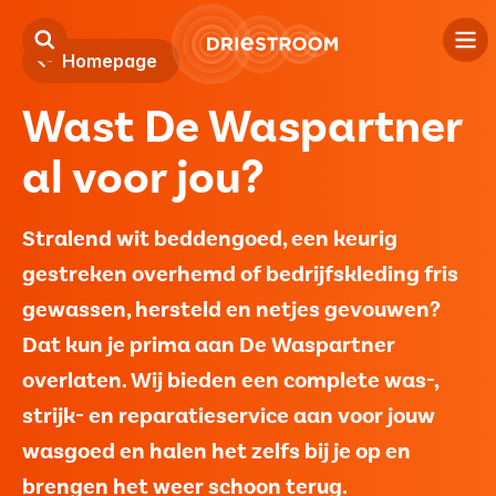
Homepage
Wast De Waspartner
Kind
al voor jou?
Jeugd
Volwassenen
Stralend wit beddengoed, een keurig
gestreken overhemd of bedrijfskleding fris
Locaties
gewassen, hersteld en netjes gevouwen?
Over ons
Dat kun je prima aan De Waspartner
overlaten. Wij bieden een complete was-,
Contact
strijk- en reparatieservice aan voor jouw
wasgoed en halen het zelfs bij je op en
Verwijzers
brengen het weer schoon terug.