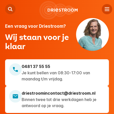
Een vraag voor Driestroom?
Kind
Wij staan voor je
Jeugd
klaar
Volwassenen
Locaties
0481 37 55 55
Je kunt bellen van 08:30-17:00 van
Over ons
maandag t/m vrijdag.
Contact
driestroomincontact@driestroom.nl
Binnen twee tot drie werkdagen heb je
Verwijzers
antwoord op je vraag.