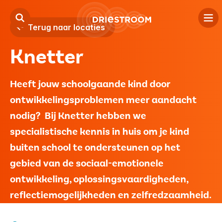
Terug naar locaties
Knetter
Kind
Jeugd
Heeft jouw schoolgaande kind door
ontwikkelingsproblemen meer aandacht
Volwassenen
nodig? Bij Knetter hebben we
Locaties
specialistische kennis in huis om je kind
buiten school te ondersteunen op het
Over ons
gebied van de sociaal-emotionele
Contact
ontwikkeling, oplossingsvaardigheden,
reflectiemogelijkheden en zelfredzaamheid.
Verwijzers