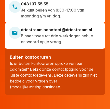
0481 37 55 55
Je kunt bellen van 8:30-17:00 van
maandag t/m vrijdag.
driestroomincontact@driestroom.nl
Binnen twee tot drie werkdagen heb je
antwoord op je vraag.
Buiten kantooruren
Is er buiten kantooruren sprake van een
calamiteit? Bekijk onze
contactpagina
voor de
juiste contactgegevens. Deze gegevens zijn niet
bedoeld voor vragen over
(mogelijke)crisisplaatsingen.