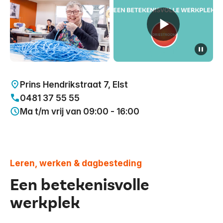
pauze
Toon alles
Prins Hendrikstraat 7, Elst
0481 37 55 55
Ma t/m vrij van 09:00 - 16:00
Leren, werken & dagbesteding
Een betekenisvolle
werkplek