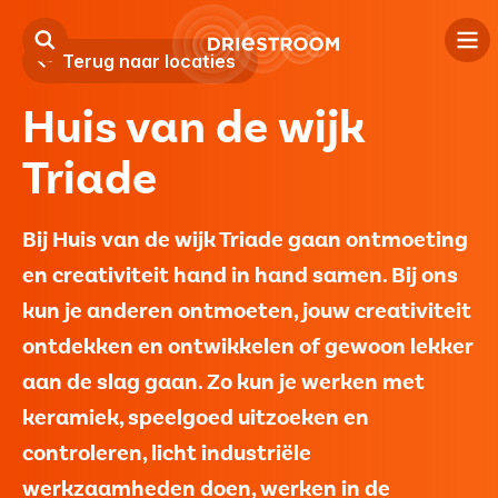
Terug naar locaties
Huis van de wijk
Kind
Triade
Jeugd
Volwassenen
Bij Huis van de wijk Triade gaan ontmoeting
en creativiteit hand in hand samen. Bij ons
Locaties
kun je anderen ontmoeten, jouw creativiteit
Over ons
ontdekken en ontwikkelen of gewoon lekker
aan de slag gaan. Zo kun je werken met
Contact
keramiek, speelgoed uitzoeken en
controleren, licht industriële
Verwijzers
werkzaamheden doen, werken in de