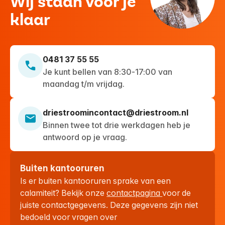
Wij staan voor je
klaar
0481 37 55 55
Je kunt bellen van 8:30-17:00 van
maandag t/m vrijdag.
driestroomincontact@driestroom.nl
Binnen twee tot drie werkdagen heb je
antwoord op je vraag.
Buiten kantooruren
Is er buiten kantooruren sprake van een
calamiteit? Bekijk onze
contactpagina
voor de
juiste contactgegevens. Deze gegevens zijn niet
bedoeld voor vragen over