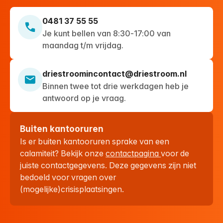
0481 37 55 55
Je kunt bellen van 8:30-17:00 van
maandag t/m vrijdag.
driestroomincontact@driestroom.nl
Binnen twee tot drie werkdagen heb je
antwoord op je vraag.
Buiten kantooruren
Is er buiten kantooruren sprake van een
calamiteit? Bekijk onze
contactpagina
voor de
juiste contactgegevens. Deze gegevens zijn niet
bedoeld voor vragen over
(mogelijke)crisisplaatsingen.