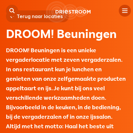
Terug naar locaties
DROOM! Beuningen
Kind
Jeugd
​DROOM! Beuningen is een unieke
vergaderlocatie met zeven vergaderzalen.
Volwassenen
In ons restaurant kun je lunchen en
Locaties
genieten van onze zelfgemaakte producten
appeltaart en ijs. Je kunt bij ons veel
Over ons
verschillende werkzaamheden doen.
Contact
Bijvoorbeeld in de keuken, in de bediening,
bij de vergaderzalen of in onze ijssalon.
Verwijzers
Altijd met het motto: Haal het beste uit