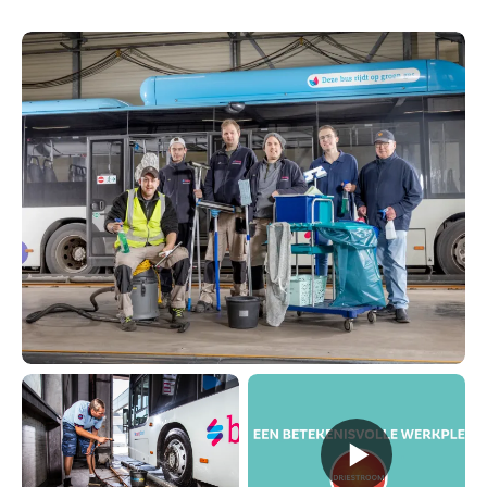
Behandelcentrum
Vacatures
9
Vertalen
Voorlezen