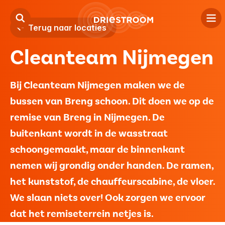
Terug naar locaties
Cleanteam Nijmegen
Kind
Jeugd
Bij Cleanteam Nijmegen maken we de
bussen van Breng schoon. Dit doen we op de
Volwassenen
remise van Breng in Nijmegen. De
Locaties
buitenkant wordt in de wasstraat
schoongemaakt, maar de binnenkant
Over ons
nemen wij grondig onder handen. De ramen,
Contact
het kunststof, de chauffeurscabine, de vloer.
We slaan niets over! Ook zorgen we ervoor
Verwijzers
dat het remiseterrein netjes is.