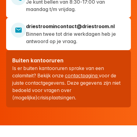
Je kunt bellen van 8:30-17:00 van
maandag t/m vrijdag.
driestroomincontact@driestroom.nl
Binnen twee tot drie werkdagen heb je
antwoord op je vraag.
Buiten kantooruren
Is er buiten kantooruren sprake van een
calamiteit? Bekijk onze
contactpagina
voor de
juiste contactgegevens. Deze gegevens zijn niet
bedoeld voor vragen over
(mogelijke)crisisplaatsingen.