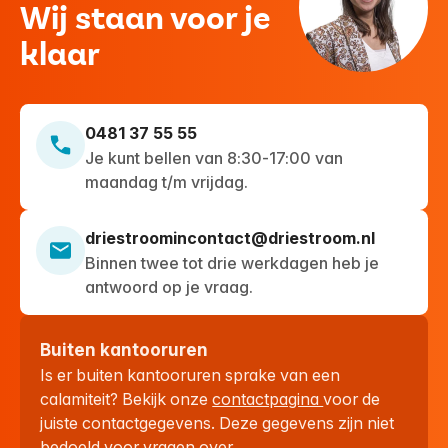
Wij staan voor je
klaar
0481 37 55 55
Je kunt bellen van 8:30-17:00 van
maandag t/m vrijdag.
driestroomincontact@driestroom.nl
Binnen twee tot drie werkdagen heb je
antwoord op je vraag.
Buiten kantooruren
Is er buiten kantooruren sprake van een
calamiteit? Bekijk onze
contactpagina
voor de
juiste contactgegevens. Deze gegevens zijn niet
bedoeld voor vragen over