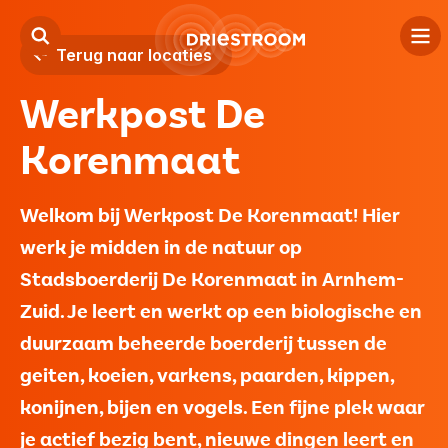
Terug naar locaties
Werkpost De
Kind
Korenmaat
Jeugd
Volwassenen
Welkom bij Werkpost De Korenmaat! Hier
werk je midden in de natuur op
Locaties
Stadsboerderij De Korenmaat in Arnhem-
Over ons
Zuid. Je leert en werkt op een biologische en
duurzaam beheerde boerderij tussen de
Contact
geiten, koeien, varkens, paarden, kippen,
konijnen, bijen en vogels. Een fijne plek waar
Verwijzers
je actief bezig bent, nieuwe dingen leert en