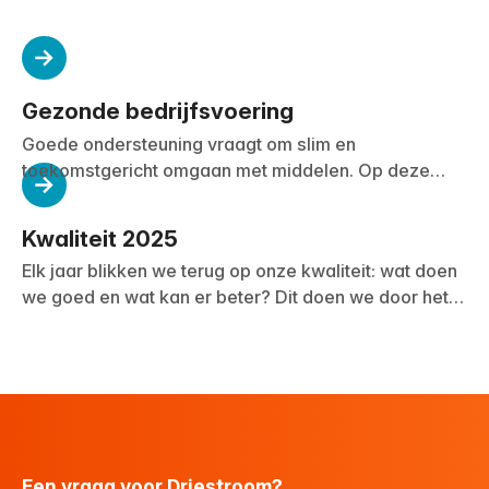
Gezonde bedrijfsvoering
Goede ondersteuning vraagt om slim en
toekomstgericht omgaan met middelen. Op deze
pagina laten we zien hoe Driestroom werkt aan
innovatie, duurzaamheid en slimme oplossingen, met
Kwaliteit 2025
aandacht voor technologie, samenwerking en een
Elk jaar blikken we terug op onze kwaliteit: wat doen
gezonde balans tussen kwaliteit, betaalbaarheid en
we goed en wat kan er beter? Dit doen we door het
vernieuwing.
volledige verhaal te vertellen van onze mensen en
organisatie. In verschillende vormen: interviews met
mensen die we ondersteunen, interviews met
professionals en inspirerende verhalen. Bekijk onze
successen en leermomenten.
Een vraag voor Driestroom?