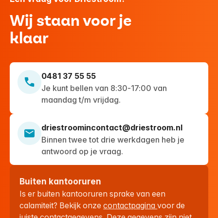
Wij staan voor je
klaar
0481 37 55 55
Je kunt bellen van 8:30-17:00 van
maandag t/m vrijdag.
driestroomincontact@driestroom.nl
Binnen twee tot drie werkdagen heb je
antwoord op je vraag.
Buiten kantooruren
Is er buiten kantooruren sprake van een
calamiteit? Bekijk onze
contactpagina
voor de
juiste contactgegevens. Deze gegevens zijn niet