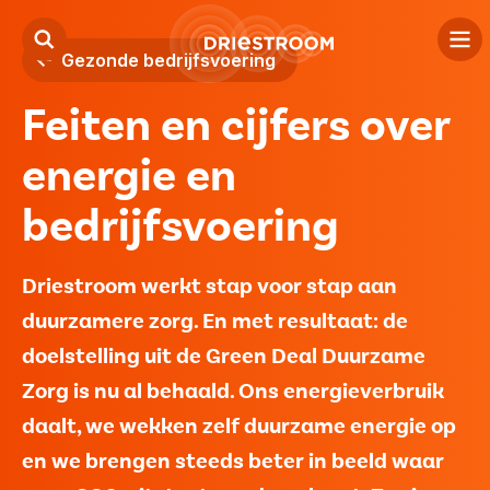
Gezonde bedrijfsvoering
Feiten en cijfers over
Kind
energie en
Jeugd
bedrijfsvoering
Volwassenen
Locaties
Driestroom werkt stap voor stap aan
duurzamere zorg. En met resultaat: de
Over ons
doelstelling uit de Green Deal Duurzame
Contact
Zorg is nu al behaald. Ons energieverbruik
daalt, we wekken zelf duurzame energie op
Verwijzers
en we brengen steeds beter in beeld waar